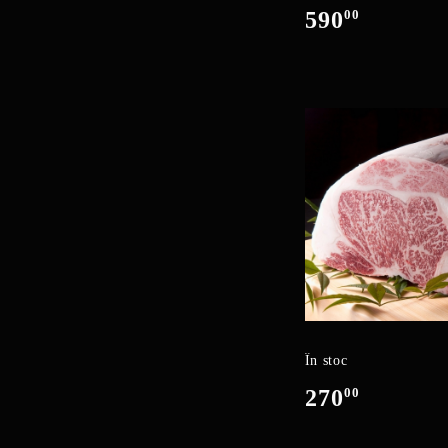
590
00
În stoc
270
00