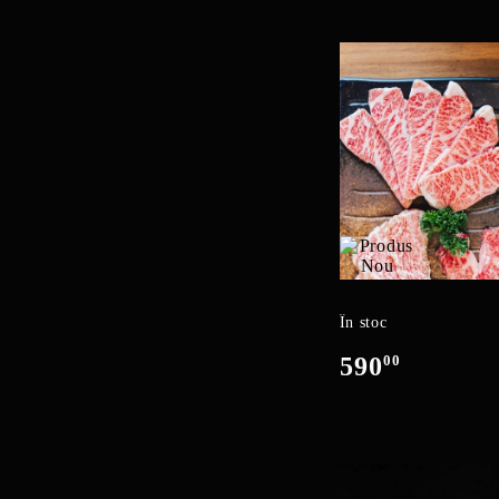
În stoc
590
00