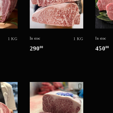
1 KG
În stoc
1 KG
În stoc
290
00
450
00