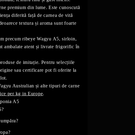
arne premium din lume. Este cunoscută
iența diferită față de carnea de vită
deoarece textura și aroma sunt foarte
mium precum ribeye Wagyu A5, sirloin,
t ambalate atent și livrate frigorific în
duse de imitație. Pentru selecțiile
ne sau certificare pot fi oferite la
lot.
gyu Australian și alte tipuri de carne
ce per kg in Europe
.
aponia A5
5?
 cumpăra?
ropa?