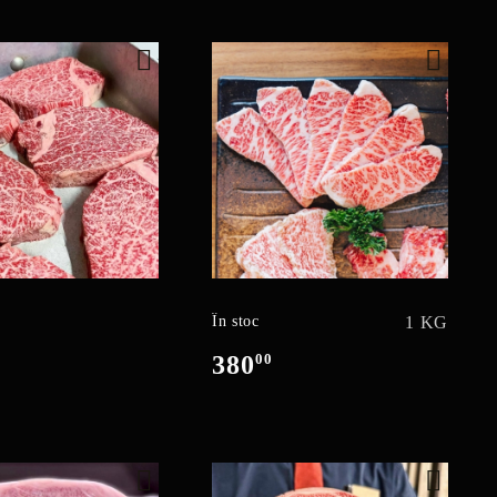
În stoc
1 KG
380
00