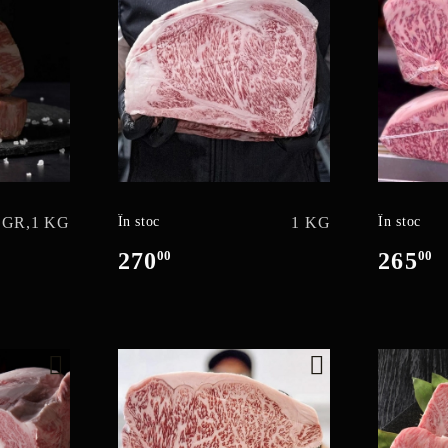
 GR,
1 KG
În stoc
1 KG
În stoc
270
00
265
00