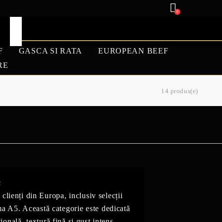
0
F
GASCA SI RATA
EUROPEAN BEEF
RE
14 produs(e)
ANGUS
MIEL
REDUCERI DE
TOAMNA 25%
c
ienți din Europa, inclusiv selecții
 A5. Această categorie este dedicată
nală, textură fină și gust intens.