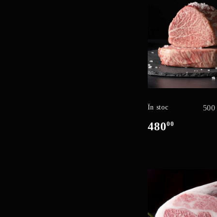
În stoc
500
480
00