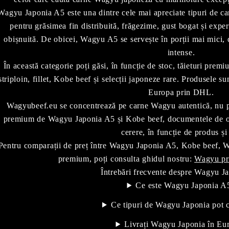
Wagyu Japonia A5 este una dintre cele mai apreciate tipuri de c
pentru grăsimea fin distribuită, frăgezime, gust bogat și exper
obișnuită. De obicei, Wagyu A5 se servește în porții mai mici, 
intense.
În această categorie poți găsi, în funcție de stoc, tăieturi pre
striploin, fillet, Kobe beef și selecții japoneze rare. Produsele sun
Europa prin DHL.
Wagyubeef.eu se concentrează pe carne Wagyu autentică, nu pro
premium de Wagyu Japonia A5 și Kobe beef, documentele de origi
cerere, în funcție de produs și 
Pentru comparații de preț între Wagyu Japonia A5, Kobe beef, Wa
premium, poți consulta ghidul nostru:
Wagyu pri
Întrebări frecvente despre Wagyu J
Ce este Wagyu Japonia A
Ce tipuri de Wagyu Japonia pot
Livrați Wagyu Japonia în Eu