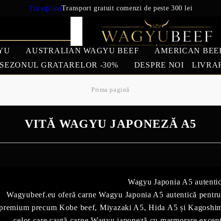
Trustpilot
Transport gratuit comenzi de peste 300 lei
YU
AUSTRALIAN WAGYU BEEF
AMERICAN BEE
SEZONUL GRATARELOR -30%
DESPRE NOI
LIVRA
Prima pagină
IAN WAGYU
AMERICAN BEEF
EUROPEAN 
BEEF
VITĂ WAGYU JAPONEZĂ A5
US Prime Beef
South American beef
REDUCERI
Wagyu Japonia A5 autenti
Wagyubeef.eu oferă carne Wagyu Japonia A5 autentică pentru cl
premium precum Kobe beef, Miyazaki A5, Hida A5 și Kagoshima
celor care caută carne Wagyu japoneză cu marmorare excepțio