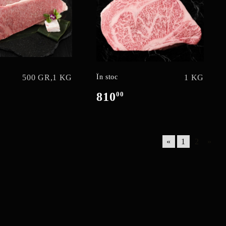
500 GR,
1 KG
În stoc
1 KG
810
00
«
1
2
»