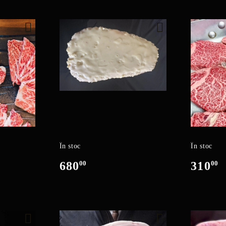
În stoc
În stoc
680
00
310
00