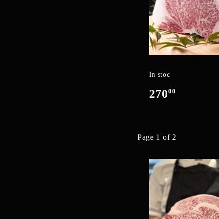
În stoc
270
00
Page 1 of 2