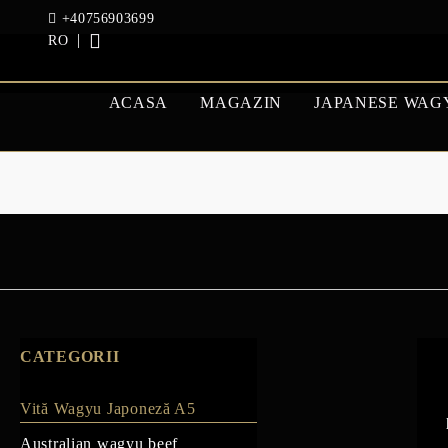
+40756903699
RO
ACASA
MAGAZIN
JAPANESE WAG
VITĂ WAGYU
AUSTRAL
JAPONEZĂ A5
BEEF
GASCA SI RATA
CATEGORII
Vită Wagyu Japoneză A5
Australian wagyu beef