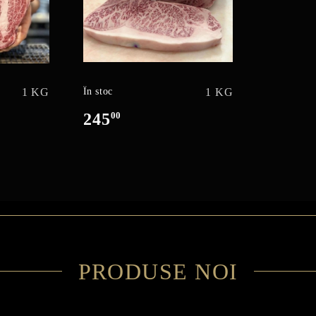
1 KG
În stoc
1 KG
245
00
PRODUSE NOI