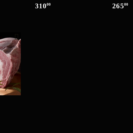
310
00
265
00