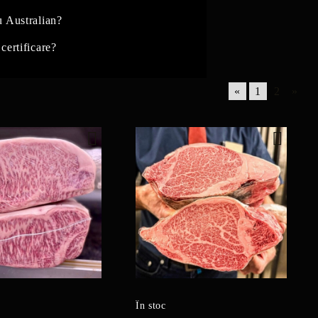
 Australian?
certificare?
«
1
2
»
În stoc