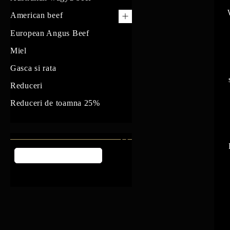
American beef
US Prime Beef
European Angus Beef
South American beef
Miel
Gasca si rata
Reduceri
Reduceri de toamna 25%