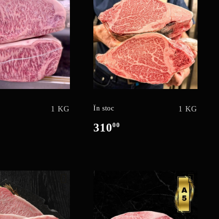
1 KG
În stoc
1 KG
310
00