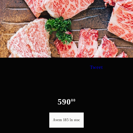
Tweet
590
00
Avem
185
în stoc