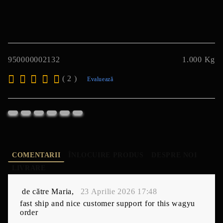
950000002132
1.000
Kg
( 2 )
Evaluează
COMENTARII
ÎNLOCUIRE PRODUS
DESPRE NOI
LIVRARE
de către
Maria
,
23 Aprilie 2026 17:48
fast ship and nice customer support for this wagyu
order