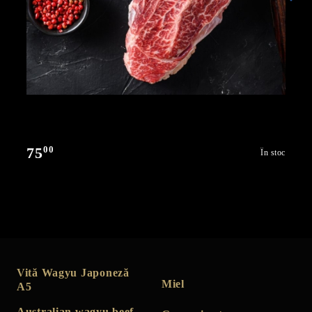
00
75
În stoc
Vită Wagyu Japoneză
Miel
A5
Australian wagyu beef