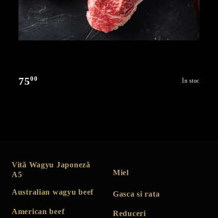
00
75
În stoc
Vită Wagyu Japoneză
Miel
A5
Australian wagyu beef
Gasca si rata
American beef
Reduceri