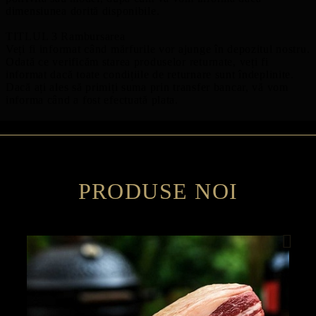
dimensiunea dorită disponibile.
TITLUL 3 Rambursarea
Veți fi informat când mărfurile vor ajunge în depozitul nostru.
Odată ce verificăm starea produselor returnate, veți fi
informat dacă toate condițiile de returnare sunt îndeplinite.
Dacă ați ales să primiți suma prin transfer bancar, vă vom
informa când a fost efectuată plata.
PRODUSE NOI