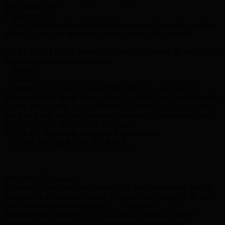
determinată de:
* data livrării
* Dacă aveți produse diferite într-o singură comandă, pentru
prima zi este ziua furnizat ultimul produs din contract.
LISTA CĂRȚILOR Pentru a-ți exercita dreptul de returnare a
unui produs, urmați acești pași:
... Pasul 1 ...
... Pasul 2 ...
... Pasul 3 ... Alegeți o metodă de plată. În cazul în care
ordinea în care doriți să se întoarcă, plătite prin card de credit
sau de debit, suma va fi returnată în contul asociat cu cardul.
Dacă ați plătit prin altă metodă, suma va fi rambursată prin
transfer bancar într-un cont la alegere.
TITLUL 1 Adresa de returnare a produsului
... ADRESA, ADRESA, ADRESA ...
TITLUL 2 Înlocuire
În cazul în care doriți să înlocuiți cu altă dimensiune sau să
înlocuiți cu alt model, trebuie să respectați condițiile de mai
sus. Contactați un colaborator ... Compania ... Tel.
0000000000 Numărul și el va ajuta să alegeți mărimea
potrivită sau model, după cum vă vom informa dacă