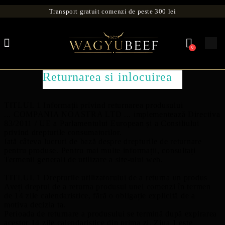
Transport gratuit comenzi de peste 300 lei
0
Returnarea si inlocuirea
TITLUL 1 Informații privind returnarea produsului
... COMPANIA NOASTRA LTD ... implementează Directiva
83/2011 / UE a Parlamentului European și a Consiliului
privind drepturile consumatorilor.
Iată câteva lucruri de bază despre drepturile de returnare
pentru produse. Pentru mai multe informații, consultați
Termenii generali de utilizare a site-ului web.
TITLUL 1 Drepturile utilizatorului de a returna un produs
Aveți dreptul de a returna produsul unei comenzi în termen
de 14 zile calendaristice, fără o obligație explicită de a
motiva decizia ta.
Perioada de returnare a produsului se termină după expirarea
acestor 14 zile calendaristice din prima zi. Ziua 1 este