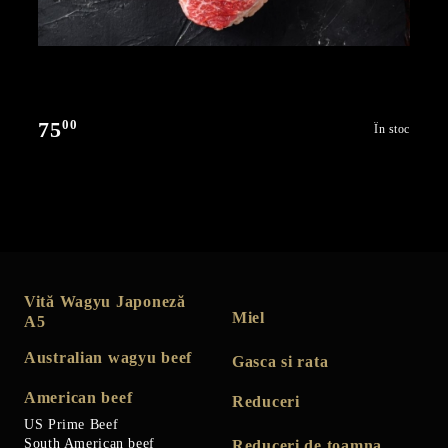
00
75
În stoc
Vită Wagyu Japoneză
Miel
A5
Australian wagyu beef
Gasca si rata
American beef
Reduceri
US Prime Beef
South American beef
Reduceri de toamna