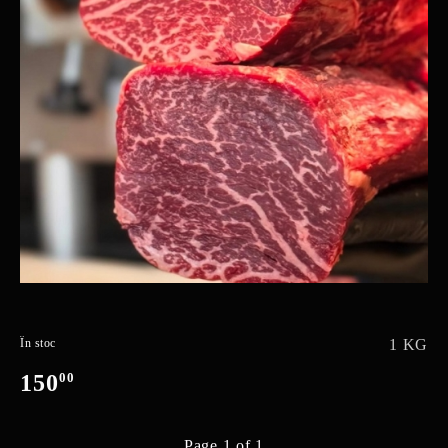
În stoc
1 KG
150
00
Page 1 of 1