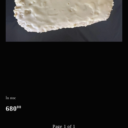
În stoc
680
00
Page 1 of 1