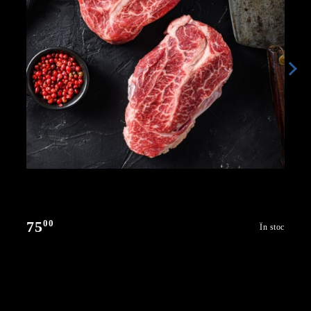
00
75
În stoc