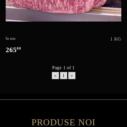
În stoc
1 KG
265
00
Page 1 of 1
«
1
»
PRODUSE NOI