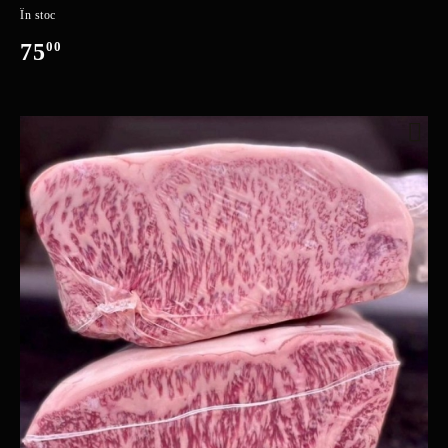
În stoc
75
00