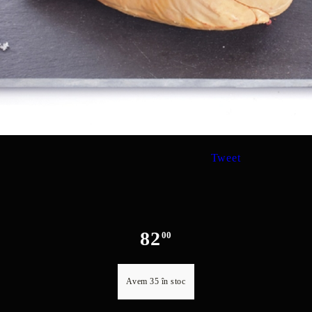
Tweet
82
00
Avem
35
în stoc