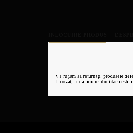
ÎNLOCUIRE PRODUS
DESPR
Vă rugăm să returnaţi produsele defect
furnizaţi seria produsului (dacă este 