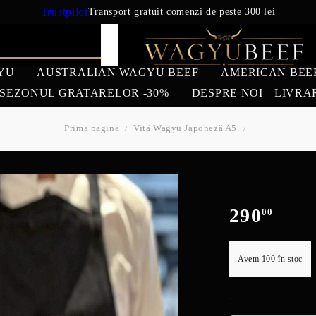
Trustpilot
Transport gratuit comenzi de peste 300 lei
YU
AUSTRALIAN WAGYU BEEF
AMERICAN BEE
SEZONUL GRATARELOR -30%
DESPRE NOI
LIVRA
Prima pagină
Vită Wagyu Japoneză A5
IAN WAGYU
AMERICAN BEEF
EUROPEAN 
BEEF
US Prime Beef
South American beef
290
00
REDUCERI
Avem
100
în stoc
: