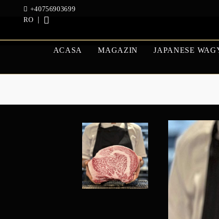
+40756903699
RO
ACASA
MAGAZIN
JAPANESE WAG
VITĂ WAGYU
AUSTRAL
JAPONEZĂ A5
BEEF
GASCA SI RATA