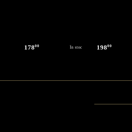
00
00
178
198
În stoc