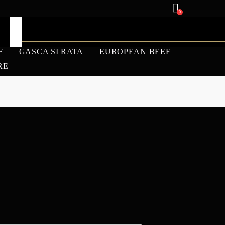
0
F
GASCA SI RATA
EUROPEAN BEEF
RE
ANGUS
MIEL
REDUCERI DE
TOAMNA 25%