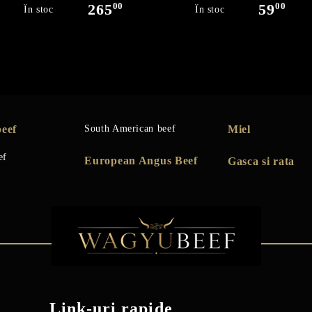
00
00
265
59
În stoc
În stoc
eef
South American beef
Miel
ef
European Angus Beef
Gasca si rata
Link-uri rapide