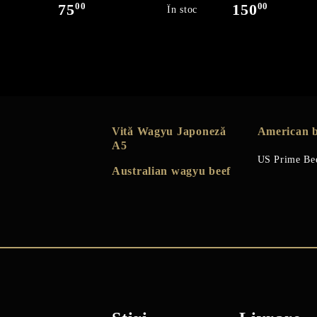
00
00
75
150
În stoc
Vită Wagyu Japoneză
American b
A5
US Prime Be
Australian wagyu beef