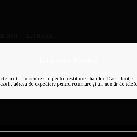
E NOI
LIVRARE
Înlocuire Produs
e pentru înlocuire sau pentru restituirea banilor. Dacă doriţi să 
cazul), adresa de expediere pentru returnare şi un număr de telefon