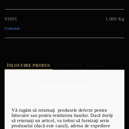
91001
1.000
Kg
Evaluează
ÎNLOCUIRE PRODUS
DESPRE NOI
LIVRARE
Înlocuire Produs
Vă rugăm să returnaţi produsele defecte pentru
înlocuire sau pentru restituirea banilor. Dacă doriţi
să returnaţi un articol, va trebui să furnizaţi seria
produsului (dacă este cazul), adresa de expediere