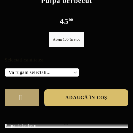
Pulpa berbecut
45
00
Avem
105
în stoc
Selectati cantitatea:
Pulpa de berbecut