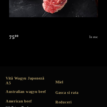
00
75
În stoc
Vită Wagyu Japoneză
Miel
A5
Australian wagyu beef
Gasca si rata
American beef
Reduceri