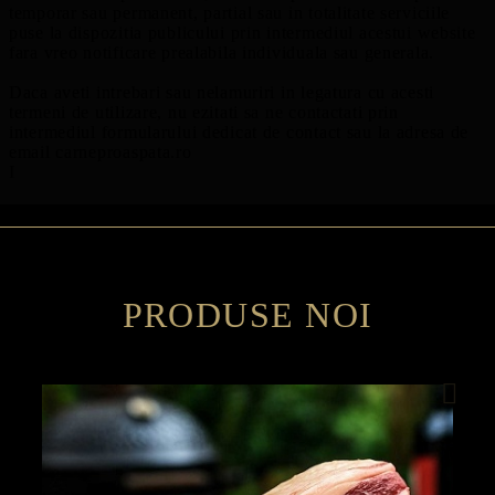
temporar sau permanent, partial sau in totalitate serviciile
puse la dispozitia publicului prin intermediul acestui website
fara vreo notificare prealabila individuala sau generala.
Daca aveti intrebari sau nelamuriri in legatura cu acesti
termeni de utilizare, nu ezitati sa ne contactati prin
intermediul formularului dedicat de contact sau la adresa de
email carneproaspata.ro
І
PRODUSE NOI