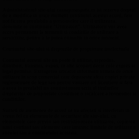
Administratorul site-ului carneproaspata.ro isi rezerva dreptul
de a modifica in orice moment continutul acestui acord, fara
notificarea prealabila a persoanelor care il utilizeaza,
denumite in continuare "Utilizatori". Utilizatorii vor avea
acces permanent la termenii si conditiile de utilizare a
serviciilor, pentru a le putea consulta in orice moment.
Continutul site-ului si drepturile de proprietate intelectuala
Continutul acestui site nu poate fi utilizat, reprodus,
distribuit, transmis, expus, in alte scopuri decat cele expres si
legal permise. Extragerea oricaror informatii urmata de orice
utilizare in scop comercial care depaseste sfera copiei private
reglementate de lege sau pentru vanzare ori licentiere si fara
a avea in prealabil un consimtamant scris al titularilor
drepturilor de proprietate constituie o incalcare a termenilor si
conditiilor.
Sunteti de asemenea de acord sa nu afectati si interferati in
vreun fel cu elementele de securitate ale site-ului, cu
elementele care previn sau restrictioneaza utilizarea, copierea
unui continut sau elemente care intaresc limitele de utilizare a
siteului sau a continutului acestuia.