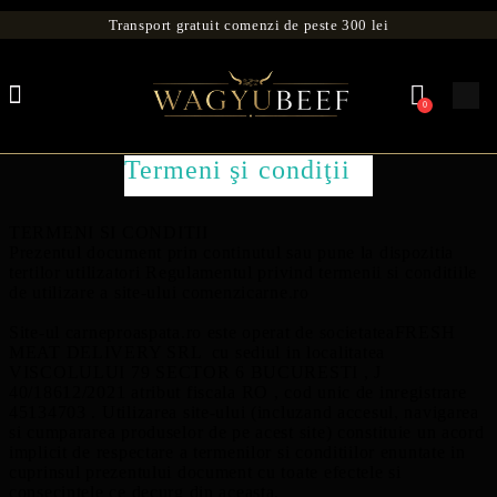
Transport gratuit comenzi de peste 300 lei
0
Termeni şi condiţii
TERMENI SI CONDITII
Prezentul document prin continutul sau pune la dispozitia
tertilor utilizatori Regulamentul privind termenii si conditiile
de utilizare a site-ului comenzicarne.ro
Site-ul carneproaspata.ro este operat de societateaFRESH
MEAT DELIVERY SRL cu sediul in localitatea
VISCOLULUI 79 SECTOR 6 BUCURESTI , J
40/18612/2021 atribut fiscala RO , cod unic de inregistrare
45134703 . Utilizarea site-ului (incluzand accesul, navigarea
si cumpararea produselor de pe acest site) constituie un acord
implicit de respectare a termenilor si conditiilor enuntate in
cuprinsul prezentului document cu toate efectele si
consecintele ce decurg din aceasta.