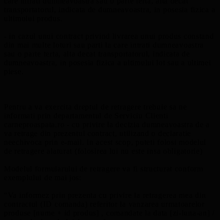
care intrati dumneavoastra sau o parte terta, alta decat
transportatorul, indicata de dumneavoastra, in posesia fizica a
ultimului produs.
- in cazul unui contract privind livrarea unui produs constand
din mai multe loturi sau parti la care intrati dumneavoastra
sau o parte terta, alta decat transportatorul, indicata de
dumneavoastra, in posesia fizica a ultimului lot sau a ultimei
piese.
Pentru a va exercita dreptul de retragere trebuie sa ne
informati prin departamentul de Serviciu Clienti
carneproaspata.ro - cu privire la decizia dumneavoastra de a
va retrage din prezentul contract, utilizand o declaratie
neechivoca prin e-mail. In acest scop, puteti folosi modelul
de retragere alaturat (folosirea lui nu este insa obligatorie)
Modelul formularului de retragere va fi structurat conform
exemplului de mai jos:
"Va informez prin prezenta cu privire la retragerea mea din
contractul (ID comanda) referitor la vanzarea urmatoarelor
produse [nume + id produs] , comandate la data [zi-luna-an] /