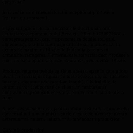
apropiata."
In cazul in care consumatorul a receptionat produse in
legatura cu contractul:
Expediati produsele sau inmanati-le direct noua prin
contactarea departamentului Serviciu Clienti 0770921080 /
carneproaspata.ro (care va prezenta in detaliu toti pasii
expedierii), fara intarzieri nejustificate si, in orice caz, in
decurs de maximum 14 zile de la data la care ne-ati
comunicat retragerea. Termenul este respectat daca produsele
sunt trimise inapoi inainte de expirarea perioadei de 14 zile.
Produsul returnat trebuie sa fie in aceeasi stare in care a fost
livrat (in ambalajul original cu toate accesoriile, cu etichetele
intacte si documentele care l-au insotit). Cheltuielile de
returnare vor fi suportate de client iar rambursarea
contravalorii produsului se va face in cel mult 14 zile de la
retur.
Sunteti responsabil doar pentru diminuarea valorii produselor
care rezulta din manipulari, altele decat cele necesare pentru
determinarea naturii, calitatilor si functionarii produselor."
Garantia produselor