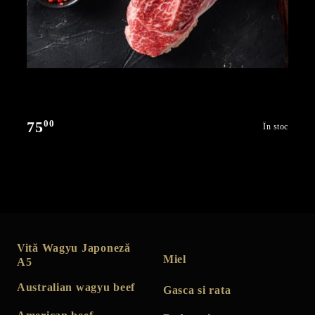
00
75
În stoc
Vită Wagyu Japoneză
Miel
A5
Australian wagyu beef
Gasca si rata