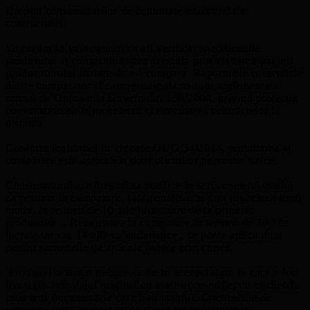
Dreptul consumatorilor de denuntare unilaterala a
contractului
Va rugam sa va asigurati ca ati verificat specificatiile
produsului si compatibilitatea acestuia prin vizitarea paginii
producatorului inainte de a-l cumpara. Raporturile comerciale
dintre cumparator si carneproaspata.ro sunt reglementate
oficial de Ordonanta Guvernului 130/2000, privind protectia
consumatorilor la incheierea si executarea contractelor la
distanta.
Conform legislatiei in vigoare OUG 34/2014, renuntarea la
cumparare este aplicabila doar clientilor persoane fizice.
Consumatorul are dreptul sa notifice in scris comerciantului
ca renunta la cumparare, fara penalitati si fara invocarea unui
motiv, in termen de 10 zile lucratoare de la primirea
produsului . Renuntarea la cumparare in termen de 10 zile
lucratoare sau 14 zile calendaristice , se poate aplica doar
pentru comenzile de articole livrate prin curier.
Produsul returnat trebuie sa fie in aceeasi stare in care a fost
livrat (in ambalajul original cu toate accesoriile, cu etichetele
intacte si documentele care l-au insotit). Cheltuielile de
returnare vor fi suportate de client iar rambursarea