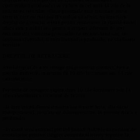
contravalorii produsului se va face in cel mult 14 zile de la
solicitarea returului . Daca produsele sunt returnate intr-o
stare in care nu mai pot fi vandute ca si noi, ne rezervam
dreptul de a solicita o taxa pentru readucerea in stadiul initial
(daca este posibil) sau pentru a acoperi diferenta de pret
rezultata din vanzarea produselor ca second-hand sau, la
optiunea clientului, ii vom reexpedia produsele, pe cheltuiala
acestuia.
DREPTUL DE RETRAGERE
Aveti dreptul de a va retrage din prezentul contract, fara a
preciza motivele, in termen de 10 zile lucratoare sau 14 zile
calendaristice.
Perioada de retragere expira dupa 10 zile lucratoare sau 14
zile calendaristice incepand de la ziua:
- la care intrati dumneavoastra sau o parte terta, alta decat
transportatorul, indicata de dumneavoastra, in posesia fizica a
produselor.
- in cazul unui contract privind bunuri multiple comandate de
consumator printr-o singura comanda si livrate separate la