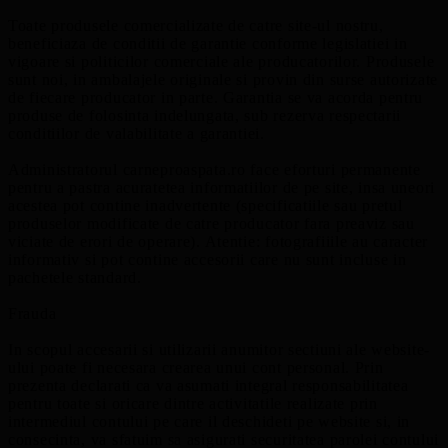
Toate produsele comercializate de catre site-ul nostru,
beneficiaza de conditii de garantie conforme legislatiei in
vigoare si politicilor comerciale ale producatorilor. Produsele
sunt noi, in ambalajele originale si provin din surse autorizate
de fiecare producator in parte. Garantia se va acorda pentru
produse de folosinta indelungata, sub rezerva respectarii
conditiilor de valabilitate a garantiei.
Administratorul carneproaspata.ro face eforturi permanente
pentru a pastra acuratetea informatiilor de pe site, insa uneori
acestea pot contine inadvertente (specificatiile sau pretul
produselor modificate de catre producator fara preaviz sau
viciate de erori de operare). Atentie: fotografiiile au caracter
informativ si pot contine accesorii care nu sunt incluse in
pachetele standard.
Frauda
In scopul accesarii si utilizarii anumitor sectiuni ale website-
ului poate fi necesara crearea unui cont personal. Prin
prezenta declarati ca va asumati integral responsabilitatea
pentru toate si oricare dintre activitatile realizate prin
intermediul contului pe care il deschideti pe website si, in
consecinta, va sfatuim sa asigurati securitatea parolei contului