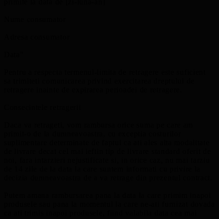
primite la data de [zi-luna-an]
Nume consumator
Adresa consumator
Data"
Pentru a respecta termenul-limita de retragere este suficient
sa trimiteti comunicarea privind exercitarea dreptului de
retragere inainte de expirarea perioadei de retragere.
Consecintele retragerii
Daca va retrageti, vom rambursa orice suma pe care am
primit-o de la dumneavoastra, cu exceptia costurilor
suplimentare determinate de faptul ca ati ales alta modalitate
de livrare decat cel mai ieftin tip de livrare standard oferit de
noi, fara intarzieri nejustificate si, in orice caz, nu mai tarziu
de 14 zile de la data la care suntem informati cu privire la
decizia dumneavoastra de a va retrage din prezentul contract.
Putem amana rambursarea pana la data la care primim inapoi
produsele sau pana la momentul la care ne-ati furnizat dovada
ca ati trimis inapoi produsele, fiind valabila data cea mai