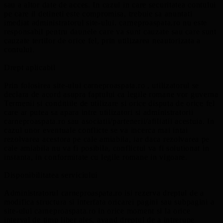
sau a altor date de acces. In cazul in care securitatea contului
pe care il detineti este compromisa, trebuie sa anuntati
imediat administratorul site-ului. carneproaspata.ro nu este
responsabil pentru daunele care va sunt cauzate sau care sunt
cauzate tertilor de orice fel, prin utilizarea neautorizata a
contului.
Drept aplicabil
Prin folosirea site-ului carneproaspata.ro , utilizatorul se
declara de acord asupra faptului ca legile romane vor guverna
Termenii si conditiile de utilizare si orice disputa de orice fel
care ar putea sa apara intre utilizatori si administratorii
carneproaspata.ro sau asociatii/partenerii/afiliatii acestuia. In
cazul unor eventuale conflicte se va incerca mai intai
rezolvarea acestora pe cale amiabila, iar daca rezolvarea pe
cale amiabila nu va fi posibila, conflictul va fi solutionat in
instanta, in conformitate cu legile romane in vigoare.
Disponibilitatea serviciului
Administratorul carneproaspata.ro isi rezerva dreptul de a
modifica structura si interfata oricarei pagini sau subpagini a
site-ului carneproaspata.ro in orice moment si la orice
interval de timp liber ales, avand dreptul de a intrerupe